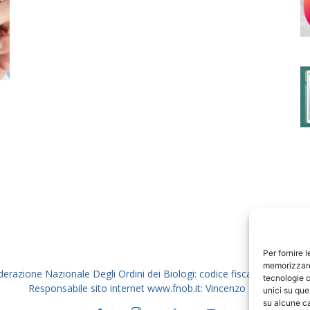
degli
Ordini
dei
Per fornire 
memorizzare 
derazione Nazionale Degli Ordini dei Biologi: codice fiscale 80069130
tecnologie c
Responsabile sito internet www.fnob.it: Vincenzo D'Anna
unici su que
su alcune ca