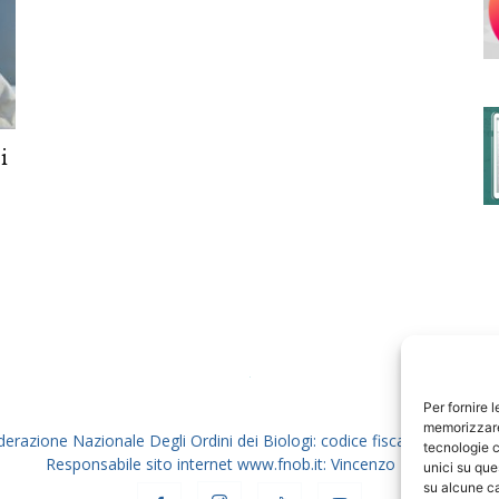
degli
i
Ordini
dei
Per fornire 
memorizzare 
derazione Nazionale Degli Ordini dei Biologi: codice fiscale 80069130
tecnologie c
Responsabile sito internet www.fnob.it: Vincenzo D'Anna
unici su que
su alcune ca