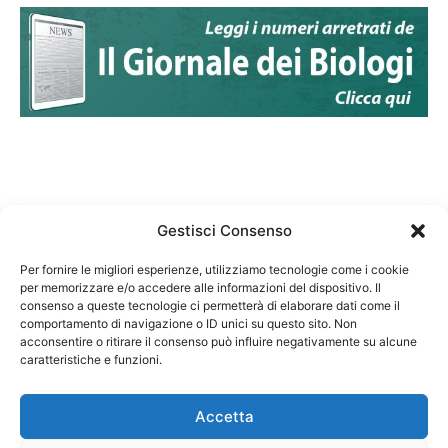
Gestisci Consenso
Per fornire le migliori esperienze, utilizziamo tecnologie come i cookie
per memorizzare e/o accedere alle informazioni del dispositivo. Il
Federazione Nazionale Degli Ordini dei Biologi:
consenso a queste tecnologie ci permetterà di elaborare dati come il
codice fiscale 80069130583
comportamento di navigazione o ID unici su questo sito. Non
Responsabile sito internet www.fnob.it: Vincenzo
acconsentire o ritirare il consenso può influire negativamente su alcune
D'Anna
caratteristiche e funzioni.
Accetta