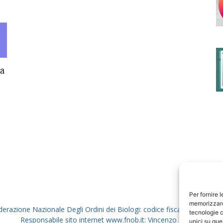
degli
a
Ordini
dei
Per fornire 
memorizzare 
derazione Nazionale Degli Ordini dei Biologi: codice fiscale 80069130
tecnologie c
Responsabile sito internet www.fnob.it: Vincenzo D'Anna
unici su que