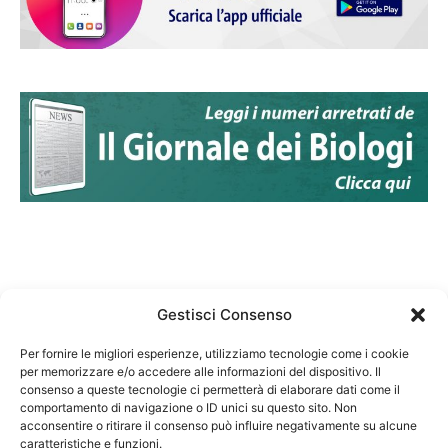
Gestisci Consenso
Per fornire le migliori esperienze, utilizziamo tecnologie come i cookie
per memorizzare e/o accedere alle informazioni del dispositivo. Il
Federazione Nazionale Degli Ordini dei Biologi:
consenso a queste tecnologie ci permetterà di elaborare dati come il
codice fiscale 80069130583
comportamento di navigazione o ID unici su questo sito. Non
Responsabile sito internet www.fnob.it: Vincenzo
acconsentire o ritirare il consenso può influire negativamente su alcune
caratteristiche e funzioni.
D'Anna