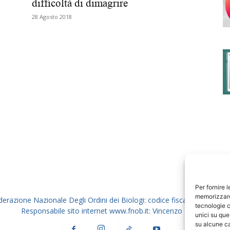
difficoltà di dimagrire
28 Agosto 2018
degli
Ordini
dei
Per fornire 
memorizzare 
derazione Nazionale Degli Ordini dei Biologi: codice fiscale 80069130
tecnologie c
Responsabile sito internet www.fnob.it: Vincenzo D'Anna
unici su que
su alcune ca