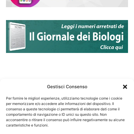
Gestisci Consenso
Per fornire le migliori esperienze, utilizziamo tecnologie come i cookie
per memorizzare e/o accedere alle informazioni del dispositivo. Il
Federazione Nazionale Degli Ordini dei Biologi:
consenso a queste tecnologie ci permetterà di elaborare dati come il
codice fiscale 80069130583
comportamento di navigazione o ID unici su questo sito. Non
Responsabile sito internet www.fnob.it: Vincenzo
acconsentire o ritirare il consenso può influire negativamente su alcune
caratteristiche e funzioni.
D'Anna