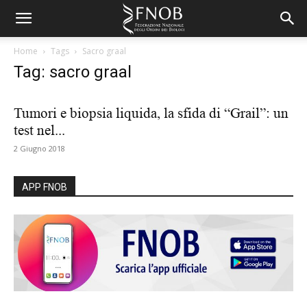
Home
Tags
Sacro graal
Tag: sacro graal
Tumori e biopsia liquida, la sfida di “Grail”: un
test nel...
2 Giugno 2018
APP FNOB