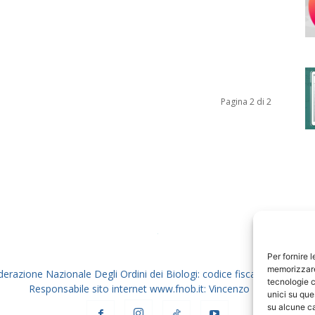
degli
Pagina 2 di 2
Ordini
dei
Per fornire 
memorizzare 
derazione Nazionale Degli Ordini dei Biologi: codice fiscale 80069130
tecnologie c
Responsabile sito internet www.fnob.it: Vincenzo D'Anna
unici su que
su alcune ca