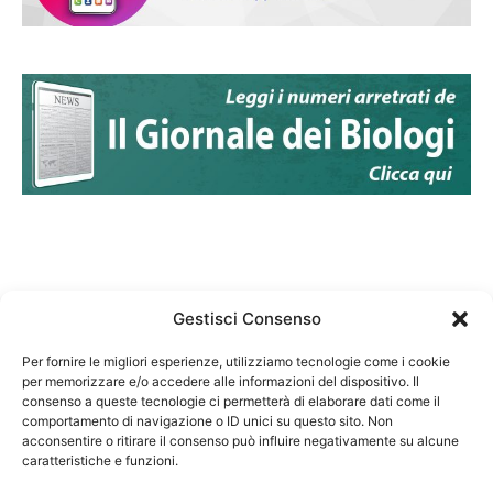
Gestisci Consenso
Per fornire le migliori esperienze, utilizziamo tecnologie come i cookie
per memorizzare e/o accedere alle informazioni del dispositivo. Il
Federazione Nazionale Degli Ordini dei Biologi:
consenso a queste tecnologie ci permetterà di elaborare dati come il
codice fiscale 80069130583
comportamento di navigazione o ID unici su questo sito. Non
Responsabile sito internet www.fnob.it: Vincenzo
acconsentire o ritirare il consenso può influire negativamente su alcune
caratteristiche e funzioni.
D'Anna