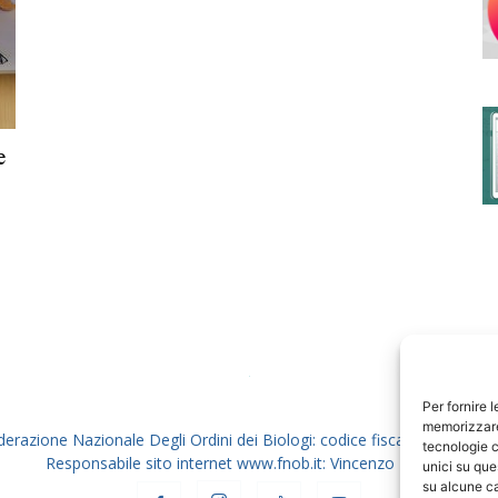
degli
e
Ordini
dei
Per fornire 
memorizzare 
derazione Nazionale Degli Ordini dei Biologi: codice fiscale 80069130
tecnologie c
Responsabile sito internet www.fnob.it: Vincenzo D'Anna
unici su que
su alcune ca