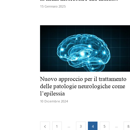
15 Gennaio 2025
Nuovo approccio per il trattamento
delle patologie neurologiche come
l’epilessia
10 Dicembre 2024
...
...
1
3
4
5
8