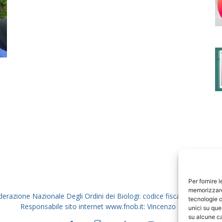
degli
Ordini
dei
Per fornire 
memorizzare 
derazione Nazionale Degli Ordini dei Biologi: codice fiscale 80069130
tecnologie c
Responsabile sito internet www.fnob.it: Vincenzo D'Anna
unici su que
su alcune ca