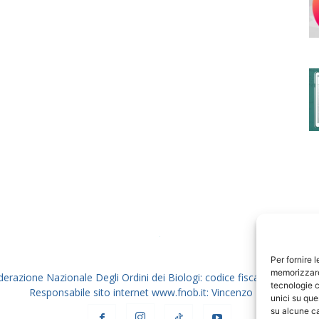
degli
Ordini
dei
Per fornire 
memorizzare 
derazione Nazionale Degli Ordini dei Biologi: codice fiscale 80069130
tecnologie c
Responsabile sito internet www.fnob.it: Vincenzo D'Anna
unici su que
su alcune ca