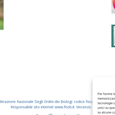
degli
Ordini
dei
Per fornire 
memorizzare 
derazione Nazionale Degli Ordini dei Biologi: codice fiscale 80069130
tecnologie c
Responsabile sito internet www.fnob.it: Vincenzo D'Anna
unici su que
su alcune ca