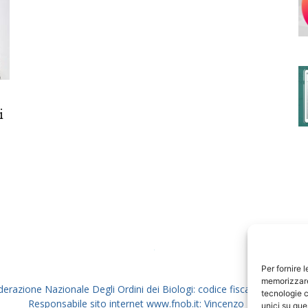
degli
i
Ordini
dei
Per fornire 
memorizzare 
derazione Nazionale Degli Ordini dei Biologi: codice fiscale 80069130
tecnologie c
Responsabile sito internet www.fnob.it: Vincenzo D'Anna
unici su que