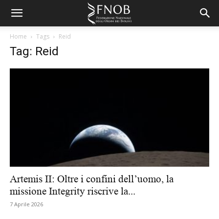
Home
Tags
Reid
Tag: Reid
Artemis II: Oltre i confini dell’uomo, la
missione Integrity riscrive la...
7 Aprile 2026