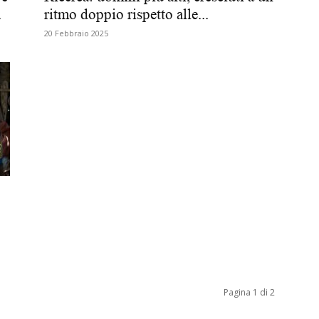
.
ritmo doppio rispetto alle...
Biologi
20 Febbraio 2025
Pagina 1 di 2