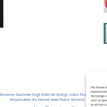
degli
Ordini
dei
Per fornire 
memorizzare 
derazione Nazionale Degli Ordini dei Biologi: codice fiscale 80069130
tecnologie c
Responsabile sito internet www.fnob.it: Vincenzo D'Anna
unici su que
su alcune ca