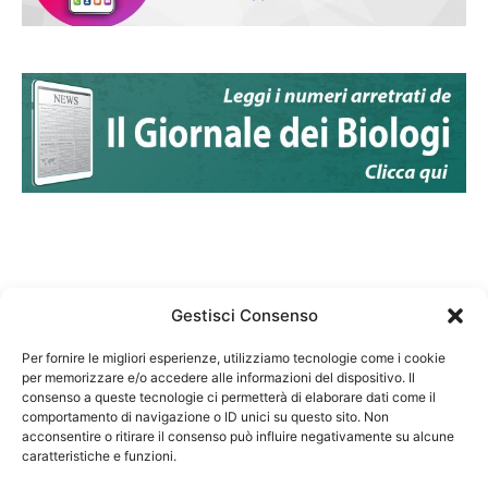
Gestisci Consenso
Per fornire le migliori esperienze, utilizziamo tecnologie come i cookie
per memorizzare e/o accedere alle informazioni del dispositivo. Il
Federazione Nazionale Degli Ordini dei Biologi:
consenso a queste tecnologie ci permetterà di elaborare dati come il
codice fiscale 80069130583
comportamento di navigazione o ID unici su questo sito. Non
Responsabile sito internet www.fnob.it: Vincenzo
acconsentire o ritirare il consenso può influire negativamente su alcune
caratteristiche e funzioni.
D'Anna