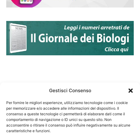
Gestisci Consenso
Per fornire le migliori esperienze, utilizziamo tecnologie come i cookie
per memorizzare e/o accedere alle informazioni del dispositivo. Il
Federazione Nazionale Degli Ordini dei Biologi:
consenso a queste tecnologie ci permetterà di elaborare dati come il
codice fiscale 80069130583
comportamento di navigazione o ID unici su questo sito. Non
Responsabile sito internet www.fnob.it: Vincenzo
acconsentire o ritirare il consenso può influire negativamente su alcune
caratteristiche e funzioni.
D'Anna