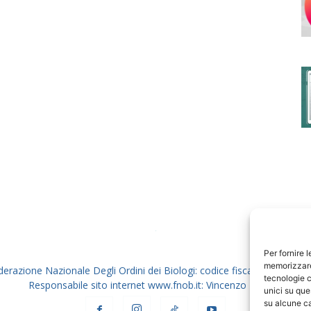
degli
Ordini
dei
Per fornire 
memorizzare 
derazione Nazionale Degli Ordini dei Biologi: codice fiscale 80069130
tecnologie c
Responsabile sito internet www.fnob.it: Vincenzo D'Anna
unici su que
su alcune ca