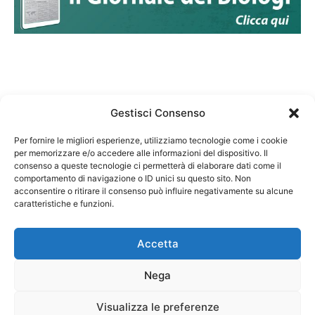
Gestisci Consenso
Per fornire le migliori esperienze, utilizziamo tecnologie come i cookie
per memorizzare e/o accedere alle informazioni del dispositivo. Il
Federazione Nazionale Degli Ordini dei Biologi:
consenso a queste tecnologie ci permetterà di elaborare dati come il
codice fiscale 80069130583
comportamento di navigazione o ID unici su questo sito. Non
Responsabile sito internet www.fnob.it: Vincenzo
acconsentire o ritirare il consenso può influire negativamente su alcune
D'Anna
caratteristiche e funzioni.
Accetta
Nega
Privacy Policy
Cookie Policy
Visualizza le preferenze