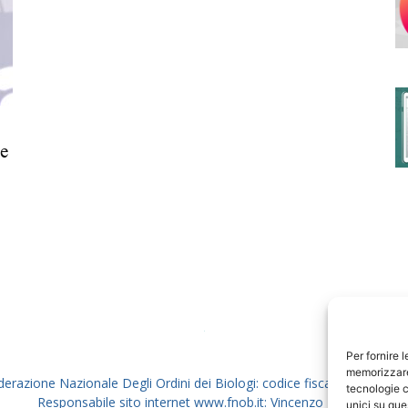
degli
te
Ordini
dei
Per fornire 
memorizzare 
derazione Nazionale Degli Ordini dei Biologi: codice fiscale 80069130
tecnologie c
Responsabile sito internet www.fnob.it: Vincenzo D'Anna
unici su que