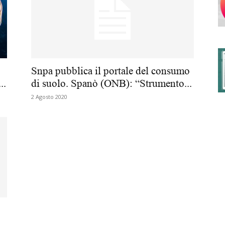
degli
Snpa pubblica il portale del consumo
..
di suolo. Spanò (ONB): “Strumento...
2 Agosto 2020
Ordini
dei