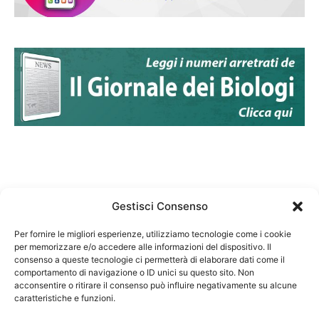
Gestisci Consenso
Per fornire le migliori esperienze, utilizziamo tecnologie come i cookie
per memorizzare e/o accedere alle informazioni del dispositivo. Il
Federazione Nazionale Degli Ordini dei Biologi:
consenso a queste tecnologie ci permetterà di elaborare dati come il
codice fiscale 80069130583
comportamento di navigazione o ID unici su questo sito. Non
Responsabile sito internet www.fnob.it: Vincenzo
acconsentire o ritirare il consenso può influire negativamente su alcune
caratteristiche e funzioni.
D'Anna