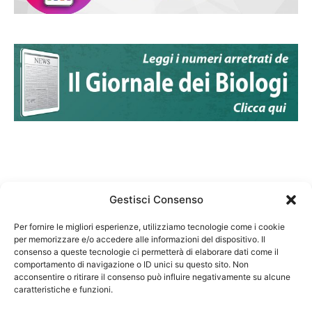
Gestisci Consenso
Per fornire le migliori esperienze, utilizziamo tecnologie come i cookie
per memorizzare e/o accedere alle informazioni del dispositivo. Il
Federazione Nazionale Degli Ordini dei Biologi:
consenso a queste tecnologie ci permetterà di elaborare dati come il
codice fiscale 80069130583
comportamento di navigazione o ID unici su questo sito. Non
Responsabile sito internet www.fnob.it: Vincenzo
acconsentire o ritirare il consenso può influire negativamente su alcune
D'Anna
caratteristiche e funzioni.