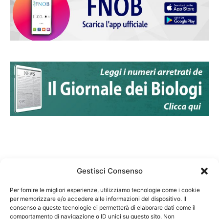
Gestisci Consenso
Per fornire le migliori esperienze, utilizziamo tecnologie come i cookie
per memorizzare e/o accedere alle informazioni del dispositivo. Il
Federazione Nazionale Degli Ordini dei Biologi:
consenso a queste tecnologie ci permetterà di elaborare dati come il
codice fiscale 80069130583
comportamento di navigazione o ID unici su questo sito. Non