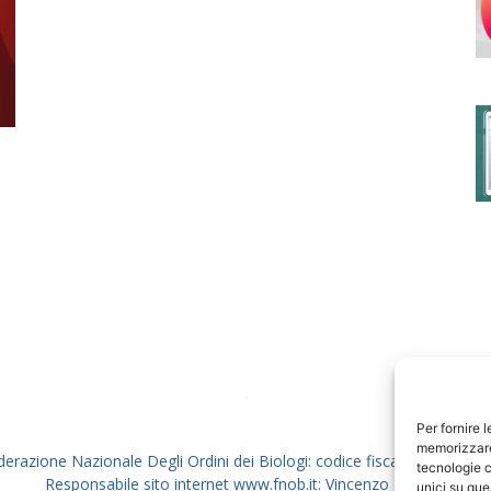
degli
Ordini
dei
Per fornire 
memorizzare 
derazione Nazionale Degli Ordini dei Biologi: codice fiscale 80069130
tecnologie c
Responsabile sito internet www.fnob.it: Vincenzo D'Anna
unici su que