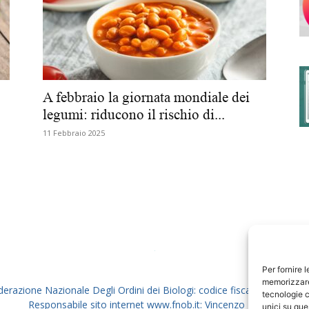
degli
A febbraio la giornata mondiale dei
legumi: riducono il rischio di...
11 Febbraio 2025
Ordini
dei
Per fornire 
memorizzare 
derazione Nazionale Degli Ordini dei Biologi: codice fiscale 80069130
tecnologie c
Responsabile sito internet www.fnob.it: Vincenzo D'Anna
unici su que