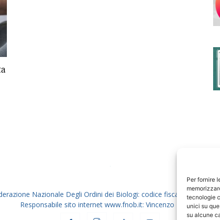
degli
ta
Ordini
dei
Per fornire 
memorizzare 
derazione Nazionale Degli Ordini dei Biologi: codice fiscale 80069130
tecnologie c
Responsabile sito internet www.fnob.it: Vincenzo D'Anna
unici su que
su alcune ca