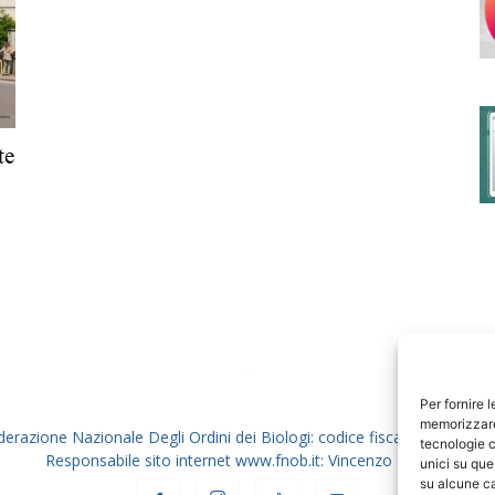
degli
te
Ordini
dei
Per fornire 
memorizzare 
derazione Nazionale Degli Ordini dei Biologi: codice fiscale 80069130
tecnologie c
Responsabile sito internet www.fnob.it: Vincenzo D'Anna
unici su que
su alcune ca