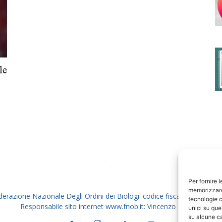
degli
le
Ordini
dei
Per fornire 
memorizzare 
derazione Nazionale Degli Ordini dei Biologi: codice fiscale 80069130
tecnologie c
Responsabile sito internet www.fnob.it: Vincenzo D'Anna
unici su que
su alcune ca