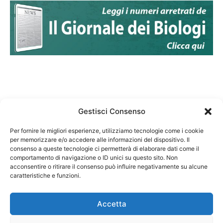
Gestisci Consenso
Per fornire le migliori esperienze, utilizziamo tecnologie come i cookie
per memorizzare e/o accedere alle informazioni del dispositivo. Il
Federazione Nazionale Degli Ordini dei Biologi:
consenso a queste tecnologie ci permetterà di elaborare dati come il
codice fiscale 80069130583
comportamento di navigazione o ID unici su questo sito. Non
Responsabile sito internet www.fnob.it: Vincenzo
acconsentire o ritirare il consenso può influire negativamente su alcune
caratteristiche e funzioni.
D'Anna
Accetta