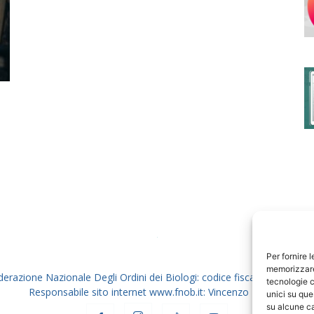
degli
Ordini
dei
Per fornire 
memorizzare 
derazione Nazionale Degli Ordini dei Biologi: codice fiscale 80069130
tecnologie c
Responsabile sito internet www.fnob.it: Vincenzo D'Anna
unici su que
su alcune ca