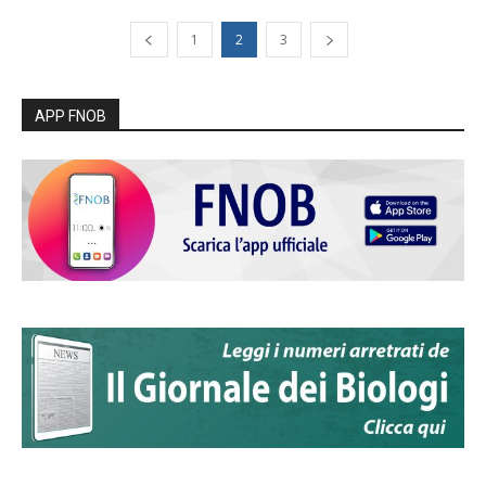
1
2
3
APP FNOB