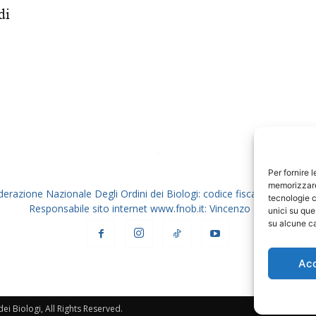
di
Biologi
Per fornire 
memorizzare 
derazione Nazionale Degli Ordini dei Biologi: codice fiscale 80069130
tecnologie c
Responsabile sito internet www.fnob.it: Vincenzo D'Anna
unici su que
su alcune ca
Ac
i Biologi, All Rights Reserved.