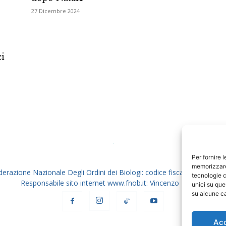
27 Dicembre 2024
Biologi
ci
Per fornire 
memorizzare 
derazione Nazionale Degli Ordini dei Biologi: codice fiscale 80069130
tecnologie c
Responsabile sito internet www.fnob.it: Vincenzo D'Anna
unici su que
su alcune ca
Ac