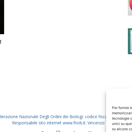
degli
t
Ordini
dei
Per fornire 
memorizzare 
derazione Nazionale Degli Ordini dei Biologi: codice fiscale 80069130
tecnologie c
Responsabile sito internet www.fnob.it: Vincenzo D'Anna
unici su que
su alcune ca