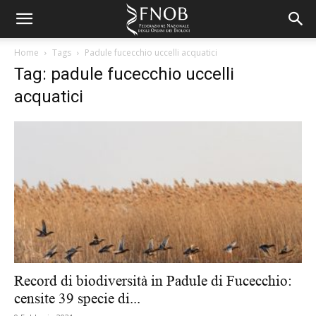
Home
Tags
Padule fucecchio uccelli acquatici
Tag: padule fucecchio uccelli
acquatici
Record di biodiversità in Padule di Fucecchio:
censite 39 specie di...