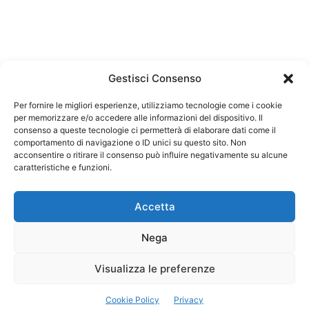
Gestisci Consenso
Per fornire le migliori esperienze, utilizziamo tecnologie come i cookie
per memorizzare e/o accedere alle informazioni del dispositivo. Il
Federazione Nazionale Degli Ordini dei Biologi:
consenso a queste tecnologie ci permetterà di elaborare dati come il
codice fiscale 80069130583
comportamento di navigazione o ID unici su questo sito. Non
Responsabile sito internet www.fnob.it: Vincenzo
acconsentire o ritirare il consenso può influire negativamente su alcune
D'Anna
caratteristiche e funzioni.
Accetta
Nega
Privacy Policy
Cookie Policy
Visualizza le preferenze
Copyright © 2023 Federazione Nazionale degli Ordini dei Biologi, All
Cookie Policy
Privacy
Rights Reserved.