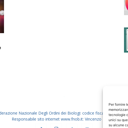
degli
to
Ordini
dei
Per fornire 
memorizzare 
derazione Nazionale Degli Ordini dei Biologi: codice fiscale 80069130
tecnologie c
Responsabile sito internet www.fnob.it: Vincenzo D'Anna
unici su que
su alcune ca