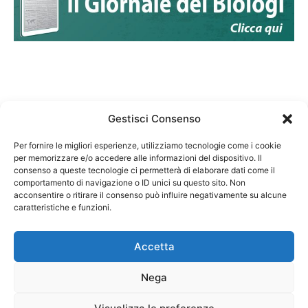
Gestisci Consenso
Per fornire le migliori esperienze, utilizziamo tecnologie come i cookie
per memorizzare e/o accedere alle informazioni del dispositivo. Il
Federazione Nazionale Degli Ordini dei Biologi:
consenso a queste tecnologie ci permetterà di elaborare dati come il
codice fiscale 80069130583
comportamento di navigazione o ID unici su questo sito. Non
Responsabile sito internet www.fnob.it: Vincenzo
acconsentire o ritirare il consenso può influire negativamente su alcune
caratteristiche e funzioni.
D'Anna
Accetta
Nega
Privacy Policy
Cookie Policy