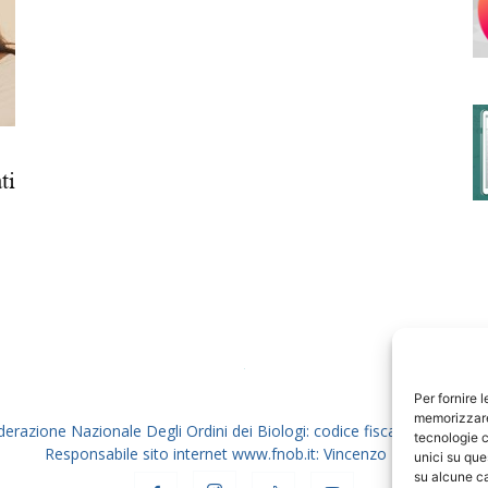
degli
ti
Ordini
dei
Per fornire 
memorizzare 
derazione Nazionale Degli Ordini dei Biologi: codice fiscale 80069130
tecnologie c
Responsabile sito internet www.fnob.it: Vincenzo D'Anna
unici su que
su alcune ca