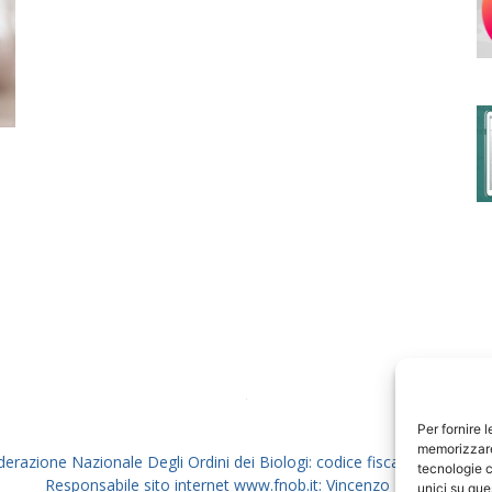
degli
Ordini
dei
Per fornire 
memorizzare 
derazione Nazionale Degli Ordini dei Biologi: codice fiscale 80069130
tecnologie c
Responsabile sito internet www.fnob.it: Vincenzo D'Anna
unici su que