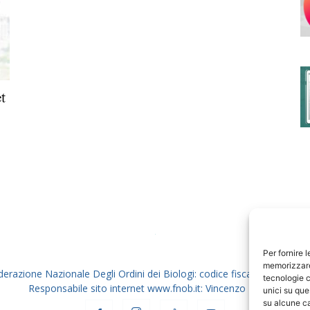
degli
t
Ordini
dei
Per fornire 
memorizzare 
derazione Nazionale Degli Ordini dei Biologi: codice fiscale 80069130
tecnologie c
Responsabile sito internet www.fnob.it: Vincenzo D'Anna
unici su que
su alcune ca