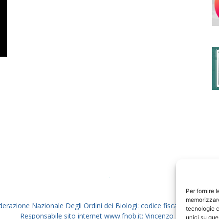
degli
Ordini
dei
Per fornire 
memorizzare 
derazione Nazionale Degli Ordini dei Biologi: codice fiscale 80069130
tecnologie c
Responsabile sito internet www.fnob.it: Vincenzo D'Anna
unici su que