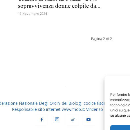
sopravvivenza donne colpite da...
Biologi
19 Novembre 2024
Pagina 2 di 2
Per fornire 
memorizzare 
derazione Nazionale Degli Ordini dei Biologi: codice fiscale 80069130
tecnologie c
Responsabile sito internet www.fnob.it: Vincenzo D'Anna
unici su que
su alcune ca