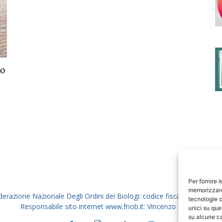
degli
lo
Ordini
dei
Per fornire 
memorizzare 
derazione Nazionale Degli Ordini dei Biologi: codice fiscale 80069130
tecnologie c
Responsabile sito internet www.fnob.it: Vincenzo D'Anna
unici su que
su alcune ca