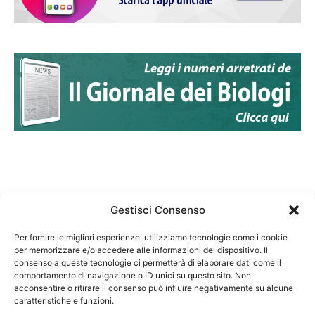
Gestisci Consenso
Per fornire le migliori esperienze, utilizziamo tecnologie come i cookie
per memorizzare e/o accedere alle informazioni del dispositivo. Il
Federazione Nazionale Degli Ordini dei Biologi:
consenso a queste tecnologie ci permetterà di elaborare dati come il
codice fiscale 80069130583
comportamento di navigazione o ID unici su questo sito. Non
Responsabile sito internet www.fnob.it: Vincenzo
acconsentire o ritirare il consenso può influire negativamente su alcune
caratteristiche e funzioni.
D'Anna